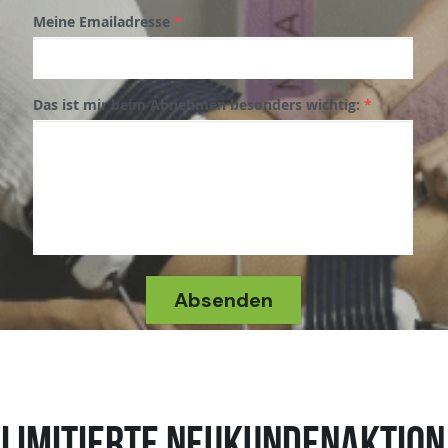
Meine Emailadresse
*
Das ist mir beim Abnehmen besonders wichtig:
*
Absenden
limitierte NEUKUNDENaktion